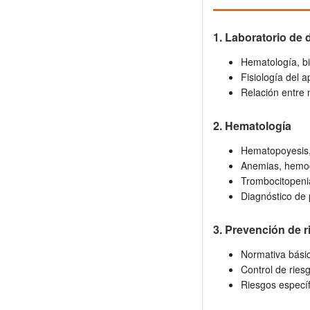
1. Laboratorio de 
Hematología, bi
Fisiología del a
Relación entre 
2. Hematología
Hematopoyesis,
Anemias, hemog
Trombocitopenia
Diagnóstico de 
3. Prevención de r
Normativa básic
Control de ries
Riesgos específ