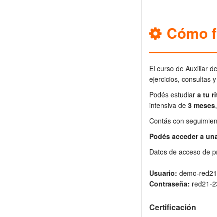
Cómo f
El curso de Auxiliar d
ejercicios, consultas y
Podés estudiar
a tu r
intensiva de
3 meses
Contás con seguimient
Podés acceder a un
Datos de acceso de p
Usuario:
demo-red21
Contraseña:
red21-2
Certificación