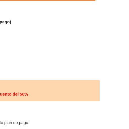
 pago)
scuento del 50%
te plan de pago: