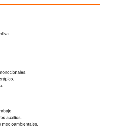
ativa.
monoclonales.
erápico.
o.
rabajo.
os auxilios.
os medioambientales.