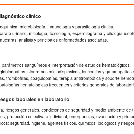
diagnóstico clínico
oquímica, microbiología, inmunología y parasitología clínica.
parato urinario, micología, toxicología, espermiograma y citología exfoli
muestras, análisis y principales enfermedades asociadas.
 parámetros sanguíneos e interpretación de estudios hematológicos.
lobinopatías, síndromes mielodisplásicos, leucemias y gammapatías 
s, trombofilias, coagulopatías, terapia antitrombótica y soporte hemot
patologías hematológicas frecuentes y criterios generales de laboratori
iesgos laborales en laboratorio
a, riesgos generales, condiciones de seguridad y medio ambiente de t
gos, protección colectiva e individual, emergencias, evacuación y primer
icos: seguridad, higiene, agentes físicos, químicos, biológicos y riesg