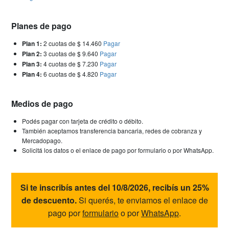
Planes de pago
Plan 1:
2 cuotas de $ 14.460
Pagar
Plan 2:
3 cuotas de $ 9.640
Pagar
Plan 3:
4 cuotas de $ 7.230
Pagar
Plan 4:
6 cuotas de $ 4.820
Pagar
Medios de pago
Podés pagar con tarjeta de crédito o débito.
También aceptamos transferencia bancaria, redes de cobranza y
Mercadopago.
Solicitá los datos o el enlace de pago por formulario o por WhatsApp.
Si te inscribís antes del 10/8/2026, recibís un 25%
de descuento.
Si querés, te enviamos el enlace de
pago por
formulario
o por
WhatsApp
.