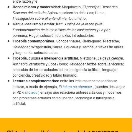
entre razón y fe.
Renacimiento y modernidad:
Maquiavelo,
El príncipe
; Descartes,
Discurso del método
; Spinoza, selección de textos; Hume,
Investigación sobre el entendimiento humano
.
Kant e idealismo alemán:
Kant,
Crítica de la razón pura
,
Fundamentación de la metafísica de las costumbres
y
La paz
perpetua
; Hegel, selección de textos introductorios.
Filosofía contemporánea:
Schopenhauer, Kierkegaard, Nietzsche,
Heidegger, Wittgenstein, Sartre, Foucault y Derrida, a través de obras
y fragmentos seleccionados.
Filosofía, cultura e inteligencia artificial:
Nietzsche,
La gaya ciencia
,
Así habló Zaratustra
y
Ecce Homo
; Heidegger, textos sobre la técnica;
selección de textos actuales sobre inteligencia artificial, lenguaje,
conciencia, creatividad y futuro humano.
Lecturas complementarias:
entre las lecturas recomendadas se
incluye, a modo de ejemplo,
El futuro no obedece
, (puedes descargar
el PDF,
clic aquí
) ensayo que relaciona autores clásicos y modernos
con problemas actuales como libertad, tecnología e inteligencia
artificial.