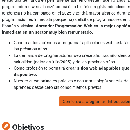
tenido una demanda en permanente aumento desde hace 10 años. 
programadores web alcanzó un máximo histórico registrando picos en
tendencia no ha cambiado en el 2025 y tendrá mayor alcance durante 
programación es inmediata porque hay deficit de programadores en 
España y México.
Aprender Programación Web es la mejor opción 
inmediata en un sector muy bien remunerado.
Cuanto antes aprendas a programar aplicaciones web, estarás 
los próximos años.
La demanda de programadores web crece año tras año siendo l
actualidad (datos de julio/2025) y de los próximos años
.
Como profesión te permitirá
crear sitios web adaptables que 
disposítivo.
Nuestro curso online es práctico y con terminología sencilla de
aprendes desde cero sin conocimientos previos.
Comienza a programar: Introducción
Objetivos